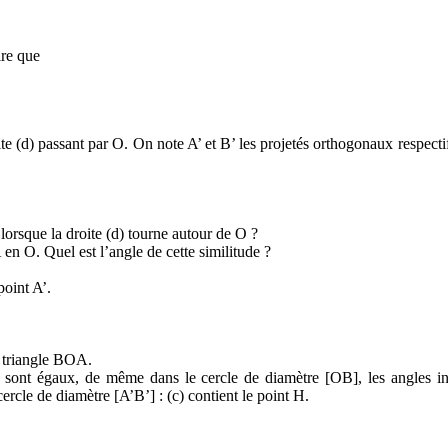
ire que
 (d) passant par O. On note A’ et B’ les projetés orthogonaux respectifs 
 lorsque la droite (d) tourne autour de O ?
 en O. Quel est l’angle de cette similitude ?
point A’.
u triangle BOA.
H sont égaux, de même dans le cercle de diamètre [OB], les angles 
ercle de diamètre [A’B’] : (c) contient le point H.