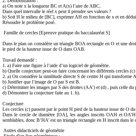
2. Démonstration :
a) On note x la longueur BC et A(x) l’aire de ABC.
Dans quel intervalle le réel x peut il prendre ses valeurs ?
b) Soit H le milieu de [BC], exprimer AH en fonction de x et en dédu
Résoudre le problème posé.
Famille de cercles [Epreuve pratique du baccalauréat S]
Dans le plan on considère un triangle BOA rectangle en O et une droite
le pied de la hauteur issue de O dans OAB.
Travail demandé :
1. a) Faire une figure à l’aide d’un logiciel de géométrie.
b) Quelle conjecture peut-on faire concernant les différents cercles (c)
2. a) On considère la similitude directe S de centre H qui transforme A
b) Justifier que l’image de O par S est B.
c) Déterminer les images par S des droites (AA’) et (d) , puis celle du 
d) Démontrer la conjecture faite au 1. b).
Conjecture
Les cercles (c) passent par le point H pied de la hauteur issue de O d
Dans le cercle de diamètre [OA], les angles inscrits OAH et OA’
semblables, donc B’HA’ est un triangle rectangle en H inscrit dans le c
Autres didacticiels de géométrie
Etude d'un lieu géométrique :