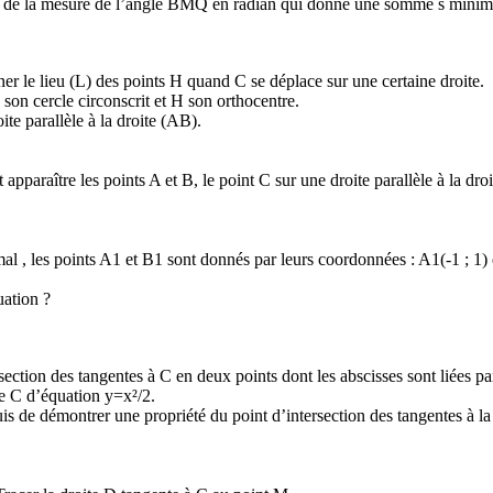
ée de la mesure de l’angle BMQ en radian qui donne une somme s minima
ner le lieu (L) des points H quand C se déplace sur une certaine droite.
son cercle circonscrit et H son orthocentre.
te parallèle à la droite (AB).
apparaître les points A et B, le point C sur une droite parallèle à la dro
mal , les points A1 et B1 sont donnés par leurs coordonnées : A1(-1 ; 1) 
uation ?
section des tangentes à C en deux points dont les abscisses sont liées pa
le C d’équation y=x²/2.
s de démontrer une propriété du point d’intersection des tangentes à la 