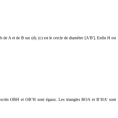
de A et de B sur (d). (c) est le cercle de diamètre [A'B']. Enfin H est
inscrits OBH et OB’H sont égaux. Les triangles BOA et B’HA’ sont