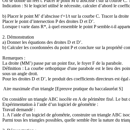
On se donne un réel t. Placer le point M d’abscisse t sur la courbe C. 
Indication : Si le logiciel utilisé le nécessite, calculer d’abord le coeffi
b) Placer le point M’ d’abscisse t'=1/t sur la courbe C. Tracer la droit
Placer le point d’intersection P des droites D et D’.
Lorsque t varie dans R*, à quel ensemble le point P semble-t-il appart
2. Démonstration
a) Donner les équations des droites D et D’.
b) Calculer les coordonnées du point P et conclure sur la propriété con
Remarques :
La droite (MM’) passe par un point fixe, le foyer F de la parabole.
Définition : La courbe orthoptique d'une parabole est le lieu des poin
sous un angle droit.
Pour les droites D et D’, le produit des coefficients directeurs est éga
Aire maximale d'un triangle [Epreuve pratique du baccalauréat S]
On considère un triangle ABC isocèle en A de périmètre fixé. Le but de 
Expérimentation à l’aide d’un logiciel de géométrie :
Travail demandé :
1. A l’aide d’un logiciel de géométrie, construire un triangle ABC isoc
Parmi tous les triangles possibles, quelle semble être la nature du tria