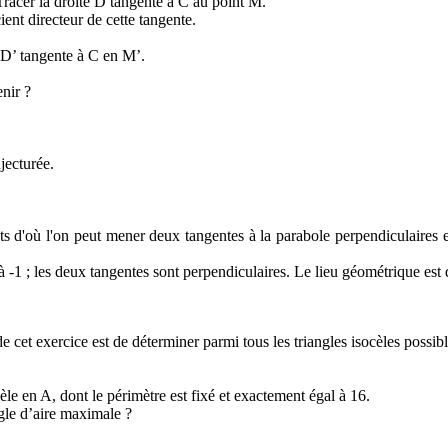
Tracer la droite D tangente à C au point M.
cient directeur de cette tangente.
e D’ tangente à C en M’.
enir ?
jecturée.
ts d'où l'on peut mener deux tangentes à la parabole perpendiculaires ent
l à -1 ; les deux tangentes sont perpendiculaires. Le lieu géométrique est
cet exercice est de déterminer parmi tous les triangles isocèles possibl
èle en A, dont le périmètre est fixé et exactement égal à 16.
ngle d’aire maximale ?