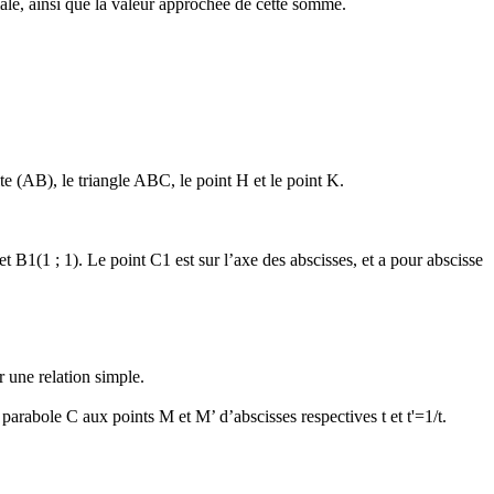
le, ainsi que la valeur approchée de cette somme.
ite (AB), le triangle ABC, le point H et le point K.
et B1(1 ; 1). Le point C1 est sur l’axe des abscisses, et a pour abscisse
r une relation simple.
parabole C aux points M et M’ d’abscisses respectives t et t'=1/t.