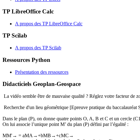
TP LibreOffice Calc
A propos des TP LibreOffice Calc
TP Scilab
A propos des TP Scilab
Ressources Python
Présentation des ressources
Didacticiels Geoplan-Geospace
La vidéo semble être de mauvaise qualité ? Réglez votre facteur de z
Recherche d'un lieu géométrique [Epreuve pratique du baccalauréat 
Dans le plan (P), on donne quatre points O, A, B et C et un cercle (C1
On lui associe l’unique point M’ du plan (P) défini par l’égalité :
M
M
'
→
=
a
M
A
→
+
b
M
B
→
+
c
M
C
→