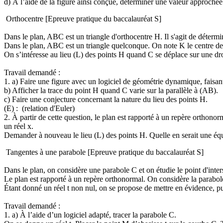
d) À l’aide de la figure ainsi conçue, déterminer une valeur approch
Orthocentre [Epreuve pratique du baccalauréat S]
Dans le plan, ABC est un triangle d'orthocentre H. Il s'agit de détermi
Dans le plan, ABC est un triangle quelconque. On note K le centre de 
On s’intéresse au lieu (L) des points H quand C se déplace sur une droi
Travail demandé :
1. a) Faire une figure avec un logiciel de géométrie dynamique, faisant 
b) Afficher la trace du point H quand C varie sur la parallèle à (AB).
c) Faire une conjecture concernant la nature du lieu des points H.
(E) :
(relation d'Euler)
2. À partir de cette question, le plan est rapporté à un repère orthonor
un réel x.
Demander à nouveau le lieu (L) des points H. Quelle en serait une éq
Tangentes à une parabole [Epreuve pratique du baccalauréat S]
Dans le plan, on considère une parabole C et on étudie le point d'inter
Le plan est rapporté à un repère orthonormal. On considère la parabo
Étant donné un réel t non nul, on se propose de mettre en évidence, pui
Travail demandé :
1. a) À l’aide d’un logiciel adapté, tracer la parabole C.