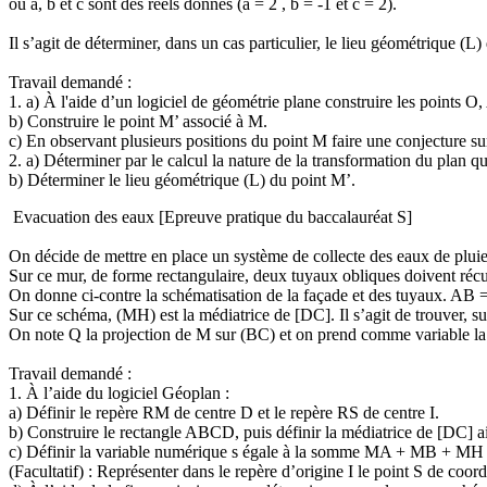
où a, b et c sont des réels donnés (a = 2 , b = -1 et c = 2).
Il s’agit de déterminer, dans un cas particulier, le lieu géométrique (L)
Travail demandé :
1. a) À l'aide d’un logiciel de géométrie plane construire les points O, 
b) Construire le point M’ associé à M.
c) En observant plusieurs positions du point M faire une conjecture su
2. a) Déterminer par le calcul la nature de la transformation du plan q
b) Déterminer le lieu géométrique (L) du point M’.
Evacuation des eaux [Epreuve pratique du baccalauréat S]
On décide de mettre en place un système de collecte des eaux de pluie 
Sur ce mur, de forme rectangulaire, deux tuyaux obliques doivent récup
On donne ci-contre la schématisation de la façade et des tuyaux. AB
Sur ce schéma, (MH) est la médiatrice de [DC]. Il s’agit de trouver, s
On note Q la projection de M sur (BC) et on prend comme variable la
Travail demandé :
1. À l’aide du logiciel Géoplan :
a) Définir le repère RM de centre D et le repère RS de centre I.
b) Construire le rectangle ABCD, puis définir la médiatrice de [DC] ain
c) Définir la variable numérique s égale à la somme MA + MB + MH ain
(Facultatif) : Représenter dans le repère d’origine I le point S de coord