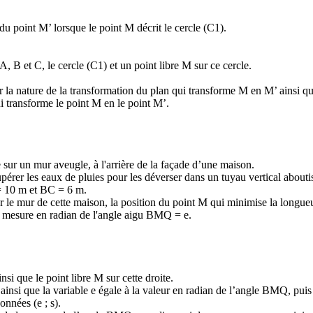
 du point M’ lorsque le point M décrit le cercle (C1).
A, B et C, le cercle (C1) et un point libre M sur ce cercle.
r la nature de la transformation du plan qui transforme M en M’ ainsi q
ui transforme le point M en le point M’.
sur un mur aveugle, à l'arrière de la façade d’une maison.
érer les eaux de pluies pour les déverser dans un tuyau vertical aboutis
 = 10 m et BC = 6 m.
ur le mur de cette maison, la position du point M qui minimise la longueu
 mesure en radian de l'angle aigu BMQ = e.
si que le point libre M sur cette droite.
si que la variable e égale à la valeur en radian de l’angle BMQ, puis c
onnées (e ; s).