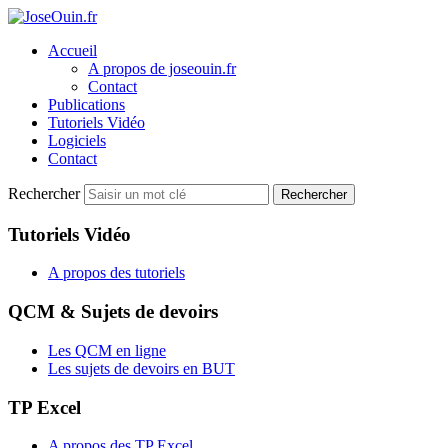
Accueil
A propos de joseouin.fr
Contact
Publications
Tutoriels Vidéo
Logiciels
Contact
Rechercher
Rechercher
Tutoriels Vidéo
A propos des tutoriels
QCM & Sujets de devoirs
Les QCM en ligne
Les sujets de devoirs en BUT
TP Excel
A propos des TP Excel