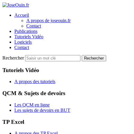
Accueil
A propos de joseouin.fr
Contact
Publications
Tutoriels Vidéo
Logiciels
Contact
Rechercher
Rechercher
Tutoriels Vidéo
A propos des tutoriels
QCM & Sujets de devoirs
Les QCM en ligne
Les sujets de devoirs en BUT
TP Excel
A propos des TP Excel