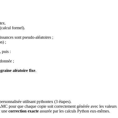
tex.
(calcul formel).
uissances sont pseudo-aléatoires ;
n) ;
, puis :
 donnée ;
e
graine aléatoire fixe
.
onnalisée utilisant pythontex (3 étapes).
 AMC pour que chaque copie soit correctement générée avec les valeurs 
c une
correction exacte
assurée par les calculs Python eux-mêmes.