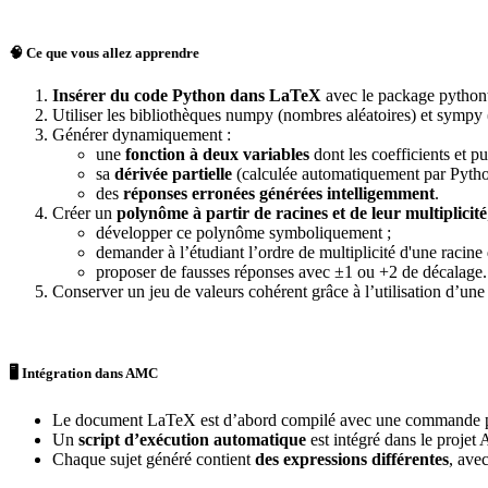
🧠 Ce que vous allez apprendre
Insérer du code Python dans LaTeX
avec le package python
Utiliser les bibliothèques numpy (nombres aléatoires) et sympy 
Générer dynamiquement :
une
fonction à deux variables
dont les coefficients et p
sa
dérivée partielle
(calculée automatiquement par Pytho
des
réponses erronées générées intelligemment
.
Créer un
polynôme à partir de racines et de leur multiplicité
développer ce polynôme symboliquement ;
demander à l’étudiant l’ordre de multiplicité d'une racine
proposer de fausses réponses avec ±1 ou +2 de décalage.
Conserver un jeu de valeurs cohérent grâce à l’utilisation d’un
🖥️ Intégration dans AMC
Le document LaTeX est d’abord compilé avec une commande pers
Un
script d’exécution automatique
est intégré dans le projet
Chaque sujet généré contient
des expressions différentes
, ave