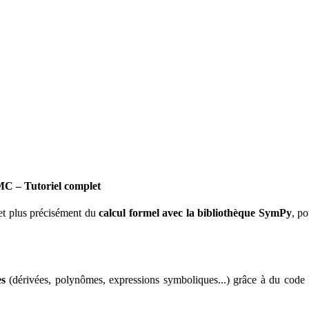
C – Tutoriel complet
et plus précisément du
calcul formel avec la bibliothèque SymPy
, p
es
(dérivées, polynômes, expressions symboliques...) grâce à du code P