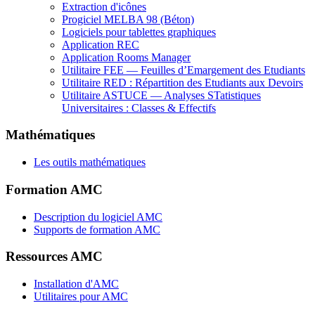
Extraction d'icônes
Progiciel MELBA 98 (Béton)
Logiciels pour tablettes graphiques
Application REC
Application Rooms Manager
Utilitaire FEE — Feuilles d’Emargement des Etudiants
Utilitaire RED : Répartition des Etudiants aux Devoirs
Utilitaire ASTUCE — Analyses STatistiques
Universitaires : Classes & Effectifs
Mathématiques
Les outils mathématiques
Formation AMC
Description du logiciel AMC
Supports de formation AMC
Ressources AMC
Installation d'AMC
Utilitaires pour AMC