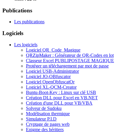
Publications
Les publications
Logiciels
Les logiciels
Logiciel QR_Code_Magique
QRZipMaker : Générateur de QR-Codes en lot
Classeur Excel PUBLIPOSTAGE MAGIQUE
Protéger un téléchargement par mot de passe
Logiciel USB-Administrator
Logiciel JO-OBfuscator
Logiciel OpenObfuscatOr
Logiciel XL-QCM-Creator
Buntu-Boot-Key : Linux sur clé USB
Création DLL pour Excel en VB.NET
Création d'une DLL pour VB/VBA
Solveur de Sudoku
Modélisation thermique
Simulateur P.I.D
Cryptage de pages web
Enigme des héritiers