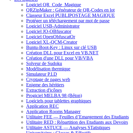
Logiciel QR_Code_Magique
QRZipMaker : Générateur de QR-Codes en lot
Classeur Excel PUBLIPOSTAGE MAGIQUE
Protéger un téléchargement par mot de passe
Logiciel USB-Administrator
Logiciel JO-OBfuscator
Logiciel OpenObfuscatOr
Logiciel XL-QCM-Creator
Buntu-Boot-Key : Linux sur clé USB
Création DLL pour Excel en VB.NET
Création d'une DLL pour VB/VBA
Solveur de Sudoku
Modélisation thermique
Simulateur P.I.D
Cryptage de pages web
Enigme des héritiers
Extraction d'icônes
Progiciel MELBA 98 (Béton)
Logiciels pour tablettes graphiques
Application REC
Application Rooms Manager
Utilitaire FEE — Feuilles d’Emargement des Etudiants
Utilitaire RED : Répartition des Etudiants aux Devoirs
Utilitaire ASTUCE — Analyses STatistiques
Universitaires : Classes & Effectifs