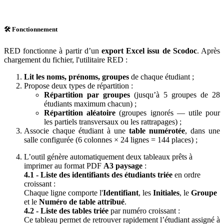
🛠️ Fonctionnement
RED fonctionne à partir d’un
export Excel issu de Scodoc
. Après
chargement du fichier, l'utilitaire RED :
Lit les noms, prénoms, groupes
de chaque étudiant ;
Propose deux types de répartition :
Répartition par groupes
(jusqu’à 5 groupes de 28
étudiants maximum chacun) ;
Répartition aléatoire
(groupes ignorés — utile pour
les partiels transversaux ou les rattrapages) ;
Associe chaque étudiant à une
table numérotée
, dans une
salle configurée (6 colonnes × 24 lignes = 144 places) ;
L’outil génère automatiquement deux tableaux prêts à
imprimer au format PDF
A3 paysage
:
4.1 - Liste des identifiants des étudiants triée
en ordre
croissant :
Chaque ligne comporte l'
Identifiant
, les
Initiales
, le
Groupe
et le
Numéro de table attribué
.
4.2 - Liste des tables triée
par numéro croissant :
Ce tableau permet de retrouver rapidement l’étudiant assigné à