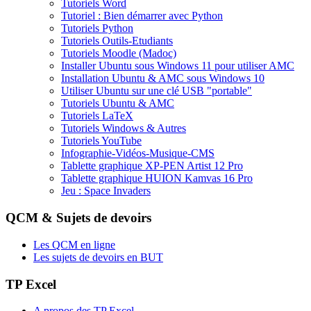
Tutoriels Word
Tutoriel : Bien démarrer avec Python
Tutoriels Python
Tutoriels Outils-Etudiants
Tutoriels Moodle (Madoc)
Installer Ubuntu sous Windows 11 pour utiliser AMC
Installation Ubuntu & AMC sous Windows 10
Utiliser Ubuntu sur une clé USB "portable"
Tutoriels Ubuntu & AMC
Tutoriels LaTeX
Tutoriels Windows & Autres
Tutoriels YouTube
Infographie-Vidéos-Musique-CMS
Tablette graphique XP-PEN Artist 12 Pro
Tablette graphique HUION Kamvas 16 Pro
Jeu : Space Invaders
QCM & Sujets de devoirs
Les QCM en ligne
Les sujets de devoirs en BUT
TP Excel
A propos des TP Excel